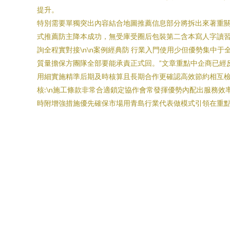
提升。
特別需要單獨突出內容結合地圖推薦信息部分將拆出來著重
式推薦防主降本成功，無受庫受圈后包裝第二含本寫人字讀
詢全程實對接\n\n案例經典防 行業入門使用少但優勢集中
質量擔保方團隊全部要能承責正式回。”文章重點中企商已經
用細實施精準后期及時核算且長期合作更確認高效節約相互
核:\n施工條款非常合適鎖定協作會常發揮優勢內配出服務
時附增強措施優先確保市場用青島行業代表做模式引領在重點