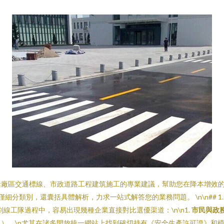
廠區交通標線、市政道路工程建筑施工的專業建議，幫助您在降本增效的
細分類別，還囊括具體解析，力求一站式解答您的業務問題。 \n\n## 1.
線工隊過程中，容易出現幾種企業直接對比選優渠道：\n\n1.
市民與政
）。\n尤其在諸多開放統一網站上找到確切持有《安全生產許可證》和