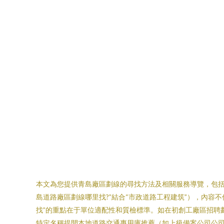
本文為您提供青島廠區劃線的尋找方法及相關服務導覽，包括
島道路廠區劃線哪里找?”結合“市政道路工程建筑”），內容不僅
找”的重點在于單位適配性和質檢標準。如在初創工廠區招聘劃
特定名稱提開本地道路交通專用庫推薦（如上級備案公司公司