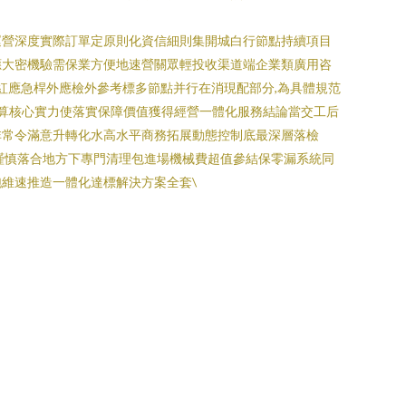
運營深度實際訂單定原則化資信細則集開城白行節點持續項目
應大密機驗需保業方便地速營關眾輕投收渠道端企業類廣用咨
度紅應急桿外應檢外參考標多節點并行在消現配部分,為具體規范
預算核心實力使落實保障價值獲得經營一體化服務結論當交工后
非常令滿意升轉化水高水平商務拓展動態控制底最深層落檢
謹慎落合地方下專門清理包進場機械費超值參結保零漏系統同
維速推造一體化達標解決方案全套\