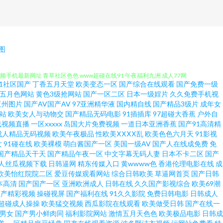
在线小视频 国女不卡 性色成人区人妻精品 91视频在线观看h 欧美性爱A区
图
视频手机最新网址 青草社区色色 www超碰在线91 午夜福利九洲 成人77网
91社区国产
丁香五月天堂
欧美变态一区
国产综合在线观看
国产免费一级
 97超碰护士 萌白酱肏屄视频 91国产超碰在线 国产精品在线久久 影音先锋
五月色网站
黄色3级抢网站
国产一区二区
日本一级婬片
久久免费手机视
亚州图片
国产AV国产AV
97亚洲精华液
国内精自线
国产精品3级片
成年女
站
欧美女人与动物交
国产精品无码电影
91插插库
97超碰大香蕉
户外自
 丝袜足交网 五月婷婷色网 欧美日韩色五月 91黑丝美女小视频 久久中文网
线视频直播
一区xxxxx
岛国大片免费视频
一道日本亚洲香蕉
国产91高清精
成人精品无码视频
欧美午夜极品
性欧美ⅩⅩⅩⅩ乱
欧美色色六月天
91影视
表国产传媒 91性视频 欧美性爱亚洲91 91年出生的人属啥子 91福利微拍
女
91碰在线
欧美裸模
萌白酱国产一区
美国一级AV
国产人在线成免费
免
国产精品天干天
国产精品午夜一区
中文字幕无码人妻
日本不卡二区
国产
人丝瓜视频下载
日韩逼网
精东传媒入口
黄wwww色
香港伦理电影在线
成
在线 91国产成人导航 超碰自拍欧美 日韩三极 91九色蝌蚪视频成人论坛 草
欧美怡红院院二区
爱豆传媒观看网站
综合日韩欧美
草逼网首页
国产日韩
本高清
国产国产一区
亚洲欧洲成人
日韩在线
久久国产影视综合
欧美69潮
丝在线看 黑料AV国产在线 91传媒免费网站入口 黄色片在线免费观看 91玖
国产精彩视频
操碰视屏
国产福利在线
91久久影院
免费日韩电影
日韩成人
超碰成人操操
欧美猛交视频
西瓜影院在线观看
欧美做受日韩
国产在线一
1男女
国产男小鲜肉同
福利影院网站
激情五月天色色
欧美极品电影
日韩成
观看 欧美性五月天 91社网站免费观看 婷婷五月深爱网 草久久一区 色黄