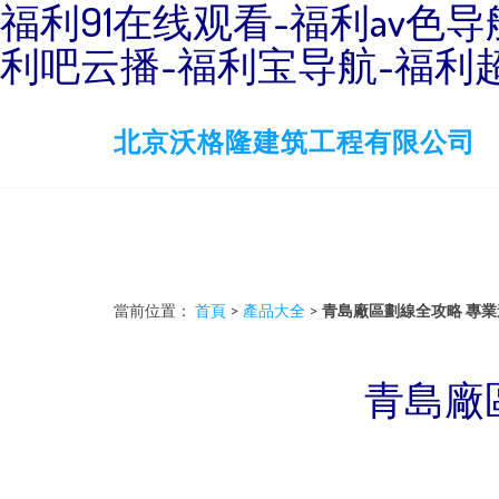
福利91在线观看-福利av色导
利吧云播-福利宝导航-福利
北京沃格隆建筑工程有限公司
當前位置：
首頁
>
產品大全
>
青島廠區劃線全攻略 專
青島廠