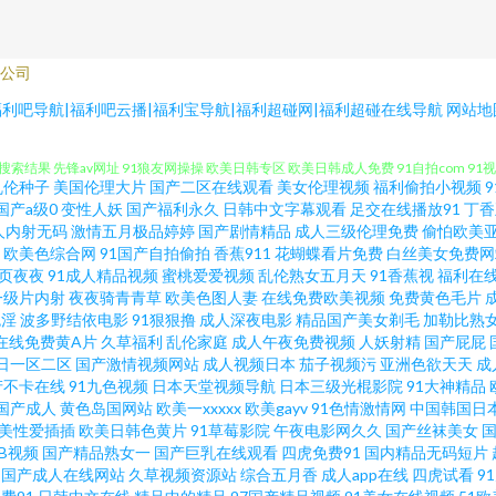
公司
福利导航 91黄色 久久一区丝袜 91黄色探花视频 久草网AⅤ电影 综合色色资源网 国产
航|福利吧导航|福利吧云播|福利宝导航|福利超碰网|福利超碰在线导航
网站地
索结果 先锋av网址 91狼友网操操 欧美日韩专区 欧美日韩成人免费 91自拍com 91
乱伦种子
美国伦理大片
国产二区在线观看
美女伦理视频
福利偷拍小视频
乱嫖 91蜜桃在线 狠狠狠狠 亚洲日韩国产欧美另类 国产91在线视频看看 午夜福利成人精
国产a级0
变性人妖
国产福利永久
日韩中文字幕观看
足交在线播放91
丁香
人内射无码
激情五月极品婷婷
国产剧情精品
成人三级伦理免费
偷怕欧美
欧美色综合网
91国产自拍偷拍
香蕉911
花蝴蝶看片免费
白丝美女免费网
月 日逼综合网9 豆花吃瓜每日视频在线 国产福利影院 91小视频试看网站 老司机性交网
页夜夜
91成人精品视频
蜜桃爱爱视频
乱伦熟女五月天
91香蕉视
福利在
一级片内射
夜夜骑青青草
欧美色图人妻
在线免费欧美视频
免费黄色毛片
成人久久 国产操精品 五月婷婷基地 92免费福利视频 天天终合网天天 草莓app导航 视频列
色淫
波多野结依电影
91狠狠撸
成人深夜电影
精品国产美女剃毛
加勒比熟
在线免费黄A片
久草福利
乱伦家庭
成人午夜免费视频
人妖射精
国产屁屁
日一区二区
国产激情视频网站
成人视频日本
茄子视频污
亚洲色欲天天
成
八禁日韩 影音先锋久久资源 福利电影网 自拍av三级网 国产98 五月花天堂 www尤物
产不卡在线
91九色视频
日本天堂视频导航
日本三级光棍影院
91大神精品
国产成人
黄色岛国网站
欧美一xxxxx
欧美gayv
91色情激情网
中国韩国日
视频 午夜欧美久久一 国产91aV福利电影 亚洲阿v免费在线视频 丁香七月婷婷成人 91白
美性爱插插
欧美日韩色黄片
91草莓影院
午夜电影网久久
国产丝袜美女
草B视频
国产精品熟女一
国产巨乳在线观看
四虎免费91
国内精品无码短片
国产成人在线网站
久草视频资源站
综合五月香
成人app在线
四虎试看
9
码福利导航 不卡人妻一区二区三区 色五月丁香激情播播网 欧美恋足网站 91网站高清免费