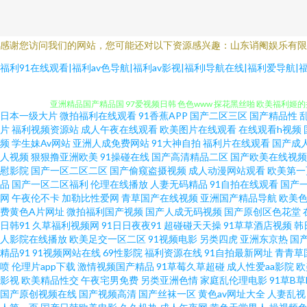
感谢您访问我们的网站，您可能还对以下资源感兴趣：山东诮阉娱乐有限
91黄瓜在线免费观看 日韩旡套 黃色軟件香蕉 一级黄色视频网站大全 海角
福利91在线观看|福利av色导航|福利av影视|福利l导航在线|福利爱导
亚洲精品国产精品国 97爱视频日韩 色色www 探花黑丝啪 欧美福利姬的搜
日本一级大片
微拍福利在线观看
91香蕉APP
国产二区三区
国产精品性
站 日韩天美七区12 91资源总站 日韩阿v片在线观看 91幼儿黄色 欧美
片
福利视频资源站
成人午夜在线观看
欧美图片在线观看
在线观看h视频
频
学生妹Av网站
亚洲人成免费网站
91大神自拍
福利片在线观看
国产成
人视频
狠狠撸亚洲欧美
91操碰在线
国产高清精品二区
国产欧美在线视频
女同资源 福利在线不卡Av 日韩无日韩电影 99精品视频国产 色情婷婷五
慰影院
国产一区二区二区
国产偷窥盗摄视频
成人动漫网站观看
欧美第一
品
国产一区二区福利
伦理在线播放
人妻无码精品
91自拍在线观看
国产
日韩精品 91人妻精 久久人妻视频 91n首页 黑丝人妖TS红杏 亚洲最大
网
午夜伦不卡
加勒比性爱网
青草国产在线视频
亚洲国产精品导航
欧美
费黄色A片网址
微拍福利国产视频
国产人成无码视频
国产原创区色花堂
日韩91
久草福利视频网
91日日夜夜91
超碰碰天天操
91草草酒店视频
韩
精品久久区 超碰97人人操 婷婷福利伦理影院 亚洲无码东方AV 国产精品十
人影院在线播放
欧美足交一区二区
91视频电影
另类四虎
亚洲东京热
国
精品91
91视频网站在线
69性影院
福利资源在线
91自拍最新网址
青青草
91在线 91V小视频 极品精品桃花在线观看 综合超碰97在线 丁香社91
喷
伦理片app下载
激情视频国产精品
91草莓久草超碰
成人性爱aa影院
欧
影视
欧美精品性交
午夜宅男免费
另类亚洲色情
家庭乱伦理电影
91草B
国产原创视频在线
国产视频高清
国产丝袜一区
黄色av网址大全
人妻乱视
玖 91专区在线欢看 青青草一起艹 久草福利在线视频了 一级毛久久 无