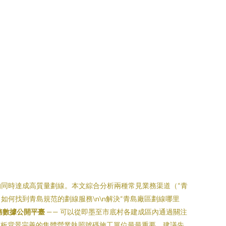
同時達成高質量劃線。本文綜合分析兩種常見業務渠道（“青
 如何找到青島規范的劃線服務\n\n解決“青島廠區劃線哪里
務數據公開平臺
—— 可以從即墨至市底村各建成區內通過關注
模板背景完善的集體營業執照號碼施工單位最最重要，建議先